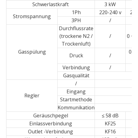
Schwerlastkraft
3 kW
1Ph
220-240 v
220
Stromspannung
3PH
/
Durchflussrate
(trockene N2 /
/
0 ~ 
Trockenluft)
Gasspülung
0,04
Druck
/
Verbindung
/
φ
Gasqualität
/
Eingang
Regler
Startmethode
Kommunikation
Geräuschpegel
≤ 58 dB
≤ 
Einlassverbindung
KF25
Outlet -Verbindung
KF16