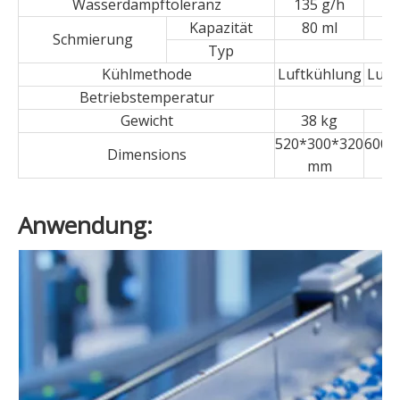
Wasserdampftoleranz
135 g/h
20
Kapazität
80 ml
8
Schmierung
Typ
Kühlmethode
Luftkühlung
Luft
Betriebstemperatur
Gewicht
38 kg
4
520*300*320
600*
Dimensions
mm
Anwendung: