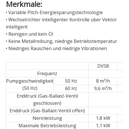
Merkmale:
• Variable Pitch-Energiesparungstechnologie
• Wechselrichter intelligenter Kontrolle über Vektor
intelligent
• Reinigen und kein Öl
• Keine Metallreibung, niedrige Betriebstemperatur
• Niedriges Rauschen und niedrige Vibrationen
DVS8
D
Frequenz
Pumpgeschwindigkeit
50 Hz
8 m³/h
20
(50 Hz)
60 Hz
9,6 m³/h
24
Enddruck (Gas-Ballast-Ventil
geschlossen)
Enddruck (Gas-Ballast-Ventil offen)
Nennleistung
1,8 kW
1
Maximale Betriebsleistung
1,1 kW
1