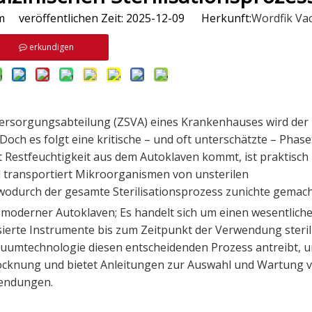
veröffentlichen Zeit: 2025-12-09 Herkunft:
Wordfik V
erkundigen
versorgungsabteilung (ZSVA) eines Krankenhauses wird der
. Doch es folgt eine kritische – und oft unterschätzte – Phase
it Restfeuchtigkeit aus dem Autoklaven kommt, ist praktisch
und transportiert Mikroorganismen von unsterilen
wodurch der gesamte Sterilisationsprozess zunichte gemach
moderner Autoklaven; Es handelt sich um einen wesentlich
isierte Instrumente bis zum Zeitpunkt der Verwendung steril
kuumtechnologie diesen entscheidenden Prozess antreibt, u
rocknung und bietet Anleitungen zur Auswahl und Wartung 
wendungen.