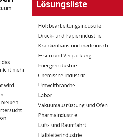
Lösungsliste
acuum
Holzbearbeitungsindustrie
Druck- und Papierindustrie
Krankenhaus und medizinisch
Essen und Verpackung
: das
Energieindustrie
 nicht mehr
Chemische Industrie
t wird
.
Umweltbranche
en
Labor
 bleiben.
Vakuumausrüstung und Ofen
ntersucht
Pharmaindustrie
von
Luft- und Raumfahrt
Halbleiterindustrie