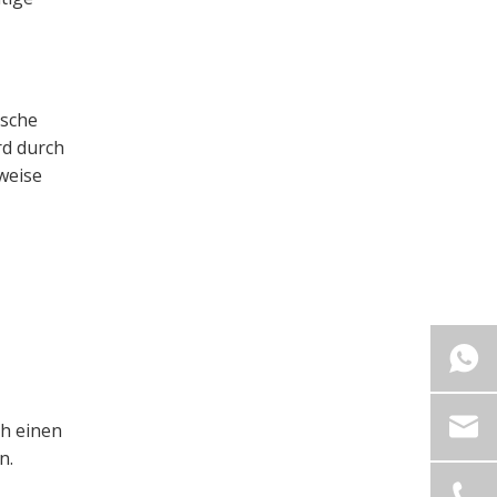
ische
ird durch
weise
ch einen
en
.