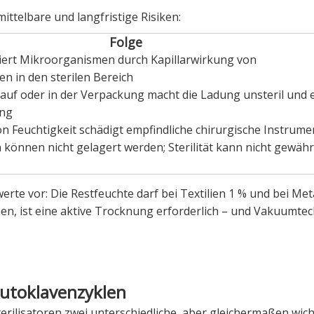
ittelbare und langfristige Risiken:
Folge
tiert Mikroorganismen durch Kapillarwirkung von
n in den sterilen Bereich
 auf oder in der Verpackung macht die Ladung unsteril und 
ung
n Feuchtigkeit schädigt empfindliche chirurgische Instrume
önnen nicht gelagert werden; Sterilität kann nicht gewährl
 vor: Die Restfeuchte darf bei Textilien 1 % und bei Meta
hen, ist eine aktive Trocknung erforderlich – und Vakuumte
Autoklavenzyklen
rilisatoren zwei unterschiedliche, aber gleichermaßen wich