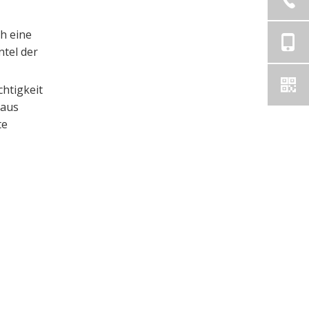
h eine
ntel der
htigkeit
taus
te