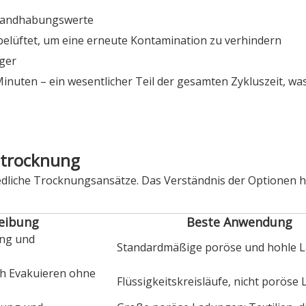
 Handhabungswerte
 belüftet, um eine erneute Kontamination zu verhindern
iger
nuten – ein wesentlicher Teil der gesamten Zykluszeit, was
mtrocknung
liche Trocknungsansätze. Das Verständnis der Optionen hil
eibung
Beste Anwendung
ung und
Standardmäßige poröse und hohle 
h Evakuieren ohne
Flüssigkeitskreisläufe, nicht poröse