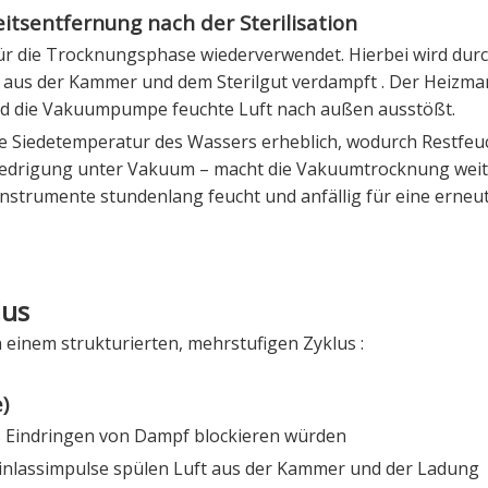
tsentfernung nach der Sterilisation
ür die Trocknungsphase wiederverwendet. Hierbei wird durc
t aus der Kammer und dem Sterilgut verdampft
. Der Heizma
d die Vakuumpumpe feuchte Luft nach außen ausstößt.
e Siedetemperatur des Wassers erheblich, wodurch Restfeuc
rniedrigung unter Vakuum – macht die Vakuumtrocknung wei
e Instrumente stundenlang feucht und anfällig für eine erneu
lus
einem strukturierten, mehrstufigen Zyklus
:
)
as Eindringen von Dampf blockieren würden
lassimpulse spülen Luft aus der Kammer und der Ladung