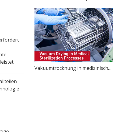
erfordert
nte
eistet
Vakuumtrocknung in medizinischen Sterilisationsprozessen
llteilen
chnologie
tige