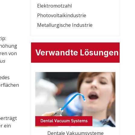
Elektromotzahl
Photovoltaikindustrie
Metallurgische Industrie
ip:
Erhöhung
Verwandte Lösungen
ren von
lus
jedes
rflächen
berträgt
er ein
Dentale Vakuumsysteme