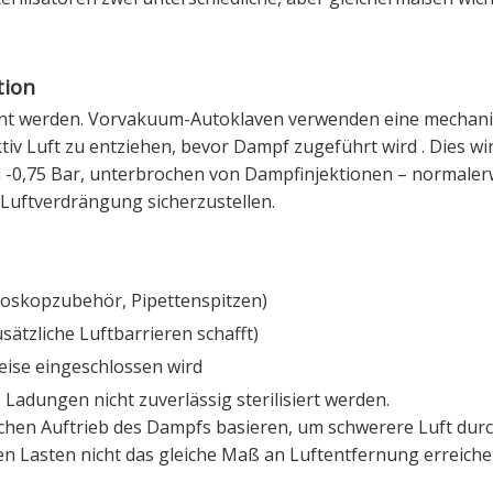
tion
fernt werden. Vorvakuum-Autoklaven verwenden eine mechan
v Luft zu entziehen, bevor Dampf zugeführt wird
. Dies w
i -0,75 Bar, unterbrochen von Dampfinjektionen – normaler
 Luftverdrängung sicherzustellen
.
doskopzubehör, Pipettenspitzen)
ätzliche Luftbarrieren schafft)
eise eingeschlossen wird
dungen nicht zuverlässig sterilisiert werden.
chen Auftrieb des Dampfs basieren, um schwerere Luft dur
n Lasten nicht das gleiche Maß an Luftentfernung erreich