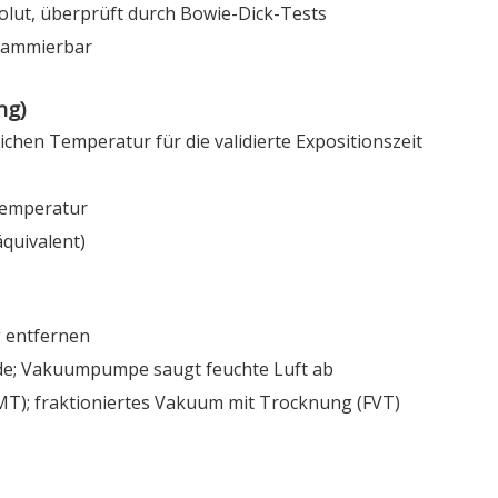
lut, überprüft durch Bowie-Dick-Tests
grammierbar
ng)
ichen Temperatur für die validierte Expositionszeit
Temperatur
äquivalent)
 entfernen
e; Vakuumpumpe saugt feuchte Luft ab
T); fraktioniertes Vakuum mit Trocknung (FVT)