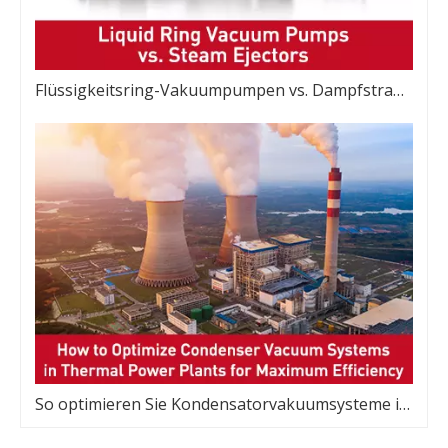
Flüssigkeitsring-Vakuumpumpen vs. Dampfstrahler
So optimieren Sie Kondensatorvakuumsysteme in Wärmekraftwerken für maximale Effizienz