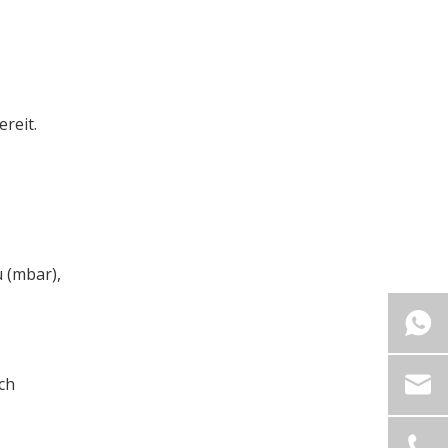
reit.
 (mbar),
ch