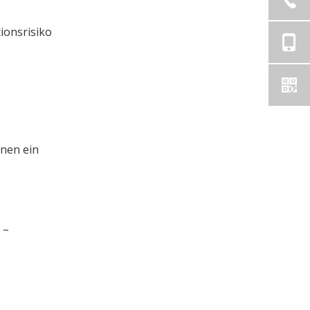
ionsrisiko
nen ein
 –