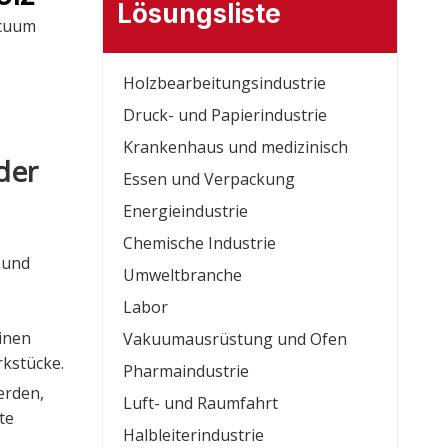
Lösungsliste
acuum
Holzbearbeitungsindustrie
Druck- und Papierindustrie
Krankenhaus und medizinisch
der
Essen und Verpackung
Energieindustrie
Chemische Industrie
 und
Umweltbranche
Labor
inen
Vakuumausrüstung und Ofen
kstücke.
Pharmaindustrie
erden,
Luft- und Raumfahrt
te
Halbleiterindustrie