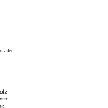
utz der
olz
nter:
eit