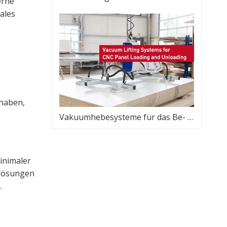
erne
ales
haben,
Vakuumhebesysteme für das Be- und Entladen von CNC-Platten
inimaler
elösungen
.