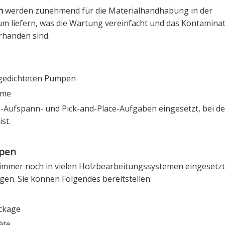
en
werden zunehmend für die Materialhandhabung in der
um liefern, was die Wartung vereinfacht und das Kontaminat
rhanden sind.
lgedichteten Pumpen
eme
Aufspann- und Pick-and-Place-Aufgaben eingesetzt, bei de
st.
mpen
mer noch in vielen Holzbearbeitungssystemen eingesetzt
n. Sie können Folgendes bereitstellen:
eckage
äte