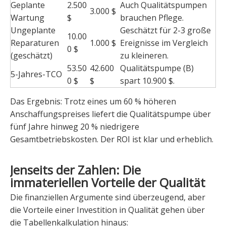
Geplante
2.500
Auch Qualitätspumpen
3.000 $
Wartung
$
brauchen Pflege.
Ungeplante
Geschätzt für 2-3 große
10.00
Reparaturen
1.000 $
Ereignisse im Vergleich
0 $
(geschätzt)
zu kleineren.
53.50
42.600
Qualitätspumpe (B)
5-Jahres-TCO
0 $
$
spart 10.900 $.
Das Ergebnis: Trotz eines um 60 % höheren
Anschaffungspreises liefert die Qualitätspumpe über
fünf Jahre hinweg 20 % niedrigere
Gesamtbetriebskosten. Der ROI ist klar und erheblich.
Jenseits der Zahlen: Die
immateriellen Vorteile der Qualität
Die finanziellen Argumente sind überzeugend, aber
die Vorteile einer Investition in Qualität gehen über
die Tabellenkalkulation hinaus: