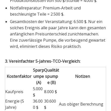
Produktionskosten von 500 $/Stunde = 4.000 $.
Notfallreparatur: Premium-Arbeit und
beschleunigte Teile = 2.500 $.
Gesamtkosten der Veranstaltung: 6.500 $. Nur ein
solches Ereignis alle paar Jahre kann den gesamten
anfänglichen Preisunterschied zunichtemachen.
Eine zuverlässige Pumpe, die vorbeugend gewartet
wird, eliminiert dieses Risiko praktisch.
3. Vereinfachter 5-Jahres-TCO-Vergleich:
Sparp
Qualität
Kostenfaktor
umpe
spump
Notizen
(A)
e (B)
5.000
Kaufpreis
8.000 $
$
Energie (5
36.00
30.600
Aus obiger Berechnung
Jahre)
0 $
$