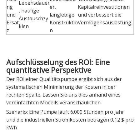
Lebensdauer
ng
er,
Kapitalreinvestitionen
, häufige
und
langlebige
und verbessert die
Austauschzy
Ersat
Konstruktio
Vermögensauslastung.
klen
z
n
Aufschlüsselung des ROI: Eine
quantitative Perspektive
Der ROI einer Qualitätspumpe ergibt sich aus der
systematischen Minimierung der Kosten in der
rechten Spalte. Lassen Sie uns dies anhand eines
vereinfachten Modells veranschaulichen.
Szenario: Eine Pumpe läuft 6.000 Stunden pro Jahr
und die industriellen Stromkosten betragen 0,12 $ pro
kWh.