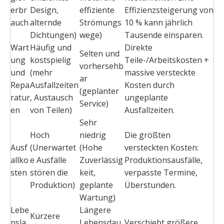
erbr
Design,
effiziente
Effizienzsteigerung von
auch
alternde
Strömungs
10 % kann jährlich
Dichtungen)
wege)
Tausende einsparen.
Wart
Häufig und
Direkte
Selten und
ung
kostspielig
Teile-/Arbeitskosten +
vorhersehb
und
(mehr
massive versteckte
ar
Repa
Ausfallzeiten
Kosten durch
(geplanter
ratur
, Austausch
ungeplante
Service)
en
von Teilen)
Ausfallzeiten.
Sehr
Hoch
niedrig
Die größten
Ausf
(Unerwartet
(Hohe
versteckten Kosten:
allko
e Ausfälle
Zuverlässig
Produktionsausfälle,
sten
stören die
keit,
verpasste Termine,
Produktion)
geplante
Überstunden.
Wartung)
Lebe
Längere
Kürzere
nsla
Lebensdau
Verschiebt größere