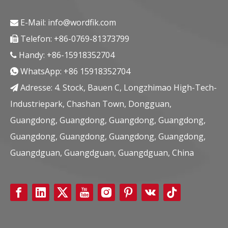
E-Mail:
info@wordfik.com

Wordfik ZSV -Serie Klauen Vakuumpumpen
Wordfik Dve Serie Ölfreies Wasser gekühlt Schraube Vakuumpumpen
Telefon: +86-0769-81373799

erkundigen
erkundigen
Handy: +86-15918352704

WhatsApp:
+86 15918352704

Adresse: 4. Stock, Bauen C, Longzhimao High-Tech-

Industriepark, Chashan Town, Dongguan,
Guangdong, Guangdong, Guangdong, Guangdong,
Guangdong, Guangdong, Guangdong, Guangdong,
Guangdguan, Guangdguan, Guangdguan, China