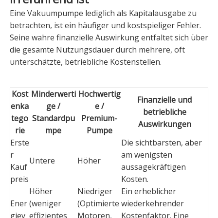
Eine Vakuumpumpe lediglich als Kapitalausgabe zu
betrachten, ist ein häufiger und kostspieliger Fehler.
Seine wahre finanzielle Auswirkung entfaltet sich über
die gesamte Nutzungsdauer durch mehrere, oft
unterschätzte, betriebliche Kostenstellen.
Kost
Minderwerti
Hochwertig
Finanzielle und
enka
ge /
e /
betriebliche
tego
Standardpu
Premium-
Auswirkungen
rie
mpe
Pumpe
Erste
Die sichtbarsten, aber
r
am wenigsten
Untere
Höher
Kauf
aussagekräftigen
preis
Kosten.
Höher
Niedriger
Ein erheblicher
Ener
(weniger
(Optimierte
wiederkehrender
giev
effizientes
Motoren,
Kostenfaktor. Eine