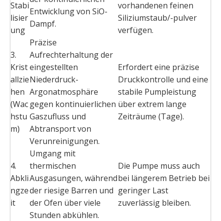
Stabi
vorhandenen feinen
Entwicklung von SiO-
lisier
Siliziumstaub/-pulver
Dampf.
ung
verfügen.
Präzise
3.
Aufrechterhaltung der
Krist
eingestellten
Erfordert eine präzise
allzie
Niederdruck-
Druckkontrolle und eine
hen
Argonatmosphäre
stabile Pumpleistung
(Wac
gegen kontinuierlichen
über extrem lange
hstu
Gaszufluss und
Zeiträume (Tage).
m)
Abtransport von
Verunreinigungen.
Umgang mit
4.
thermischen
Die Pumpe muss auch
Abkli
Ausgasungen, während
bei längerem Betrieb bei
ngze
der riesige Barren und
geringer Last
it
der Ofen über viele
zuverlässig bleiben.
Stunden abkühlen.