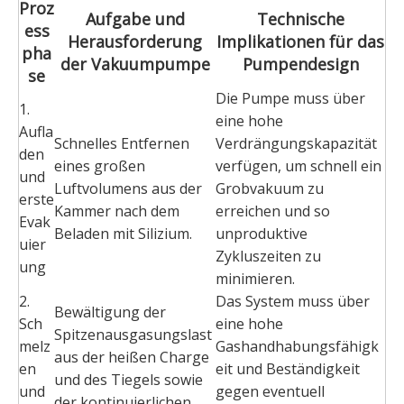
Proz
Aufgabe und
Technische
ess
Herausforderung
Implikationen für das
pha
der Vakuumpumpe
Pumpendesign
se
Die Pumpe muss über
1.
eine hohe
Aufla
Schnelles Entfernen
Verdrängungskapazität
den
eines großen
verfügen, um schnell ein
und
Luftvolumens aus der
Grobvakuum zu
erste
Kammer nach dem
erreichen und so
Evak
Beladen mit Silizium.
unproduktive
uier
Zykluszeiten zu
ung
minimieren.
2.
Das System muss über
Bewältigung der
Sch
eine hohe
Spitzenausgasungslast
melz
Gashandhabungsfähigk
aus der heißen Charge
en
eit und Beständigkeit
und des Tiegels sowie
und
gegen eventuell
der kontinuierlichen