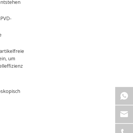
entstehen
n PVD-
e
rtikelfreie
ein, um
lleffizienz
oskopisch