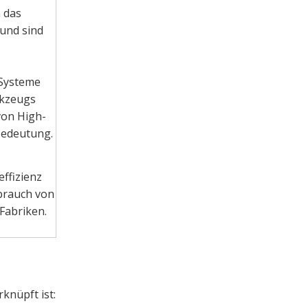
 das
und sind
 Systeme
rkzeugs
von High-
Bedeutung.
effizienz
brauch von
Fabriken.
knüpft ist: