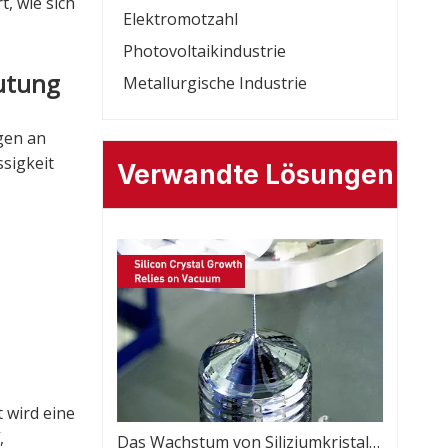
, wie sich
Elektromotzahl
.
Photovoltaikindustrie
utung
Metallurgische Industrie
gen an
sigkeit
Verwandte Lösungen
 wird eine
,
Das Wachstum von Siliziumkristallen beruht auf Vakuum