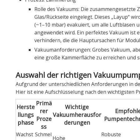
Rolle des Vakuums: Die zusammengesetzte Ze
Glas/Rückseite eingelegt. Dieses „Layup“ wi
(~1–10 mbar) evakuiert, um alle Luftblasen
angewendet wird. Ein perfektes Vakuum ist e
verhindern, die die Hauptursachen für Modula
Vakuumanforderungen: Grobes Vakuum, aber 
eine große Kammerfläche zu erreichen und s
Auswahl der richtigen Vakuumpumpe
Aufgrund der unterschiedlichen Anforderungen in der 
Hier ist eine Aufschlüsselung nach den wichtigsten 
Primä
Herste
Wichtige
rer
Empfohl
llungs
Vakuumherausfor
Proze
Pumpentechn
phase
derungen
ss
Wachst
Schmel
Robuste
Hohe