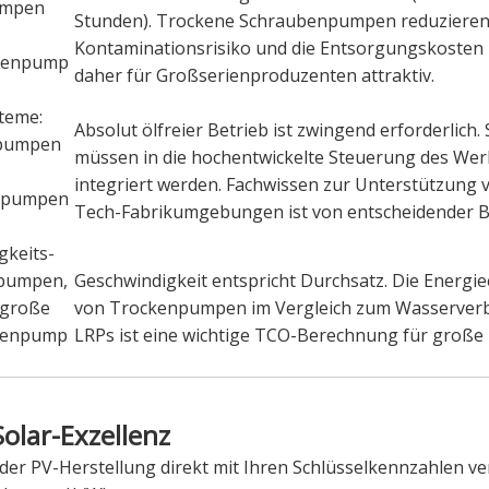
umpen
Stunden). Trockene Schraubenpumpen reduzieren
Kontaminationsrisiko und die Entsorgungskosten 
benpump
daher für Großserienproduzenten attraktiv.
teme:
Absolut ölfreier Betrieb ist zwingend erforderlich.
lpumpen
müssen in die hochentwickelte Steuerung des We
integriert werden. Fachwissen zur Unterstützung 
rpumpen
Tech-Fabrikumgebungen ist von entscheidender 
gkeits-
gpumpen,
Geschwindigkeit entspricht Durchsatz. Die Energie
 große
von Trockenpumpen im Vergleich zum Wasserver
kenpump
LRPs ist eine wichtige TCO-Berechnung für große 
Solar-Exzellenz
der PV-Herstellung direkt mit Ihren Schlüsselkennzahlen ver