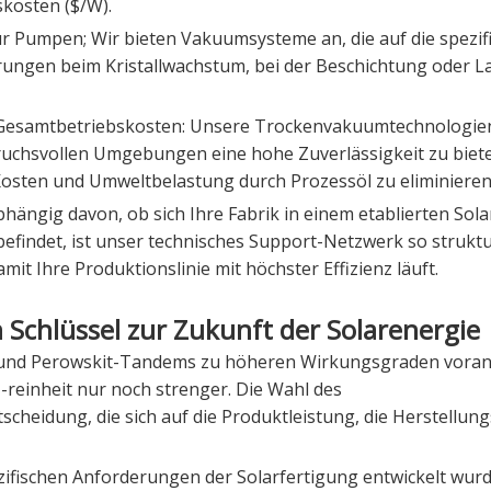
skosten ($/W).
ur Pumpen; Wir bieten Vakuumsysteme an, die auf die spezif
rungen beim Kristallwachstum, bei der Beschichtung oder 
r Gesamtbetriebskosten: Unsere Trockenvakuumtechnologie
pruchsvollen Umgebungen eine hohe Zuverlässigkeit zu biet
Kosten und Umweltbelastung durch Prozessöl zu eliminieren
bhängig davon, ob sich Ihre Fabrik in einem etablierten So
efindet, ist unser technisches Support-Netzwerk so struktu
mit Ihre Produktionslinie mit höchster Effizienz läuft.
n Schlüssel zur Zukunft der Solarenergie
- und Perowskit-Tandems zu höheren Wirkungsgraden voran
reinheit nur noch strenger. Die Wahl des
scheidung, die sich auf die Produktleistung, die Herstellun
ezifischen Anforderungen der Solarfertigung entwickelt wurde