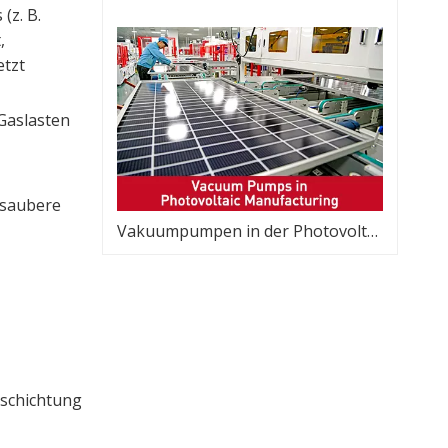
(z. B.
,
etzt
Gaslasten
 saubere
Vakuumpumpen in der Photovoltaik-Herstellung
eschichtung