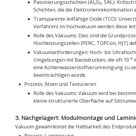
Passivierungsschichten (Al₂O₃, SiNₓ): Kriti
Schichten, die die Elektronenrekombination a
Transparente leitfähige Oxide (TCO): Unverz
Verfahren) im Hochvakuum werden diese leit
Rolle des Vakuums: Dies sind die Grundproz
Hochleistungszellen (PERC, TOPCon, HJT) def
Vakuumanforderungen: Hoch- bis Ultrahochva
Umgebungen mit Basisdrücken, die oft 10⁻⁶ 
eine Kohlenwasserstoffverunreinigung zu verh
beeinträchtigen würde.
Prozess: Ätzen und Texturieren
Rolle des Vakuums: Vakuum wird bei bestimm
kleine strukturierte Oberfläche auf Siliziumw
3. Nachgelagert: Modulmontage und Lamin
Vakuum gewährleistet die Haltbarkeit des Endprodukt
Prozess: Laminierung