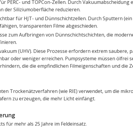
sch für PERC- und TOPCon-Zellen. Durch Vakuumabscheidung 
n der Siliziumoberfläche reduzieren.
ichtbar für HJT- und Dünnschichtzellen. Durch Sputtern (ei
fähigen, transparenten Filme abgeschieden.
esse zum Aufbringen von Dünnschichtschichten, die modern
inieren.
kuum (UHV). Diese Prozesse erfordern extrem saubere, pa
mbar oder weniger erreichen. Pumpsysteme müssen ölfrei s
indern, die die empfindlichen Filmeigenschaften und die Ze
ten Trockenätzverfahren (wie RIE) verwendet, um die mikr
afern zu erzeugen, die mehr Licht einfängt.
ierung
s für mehr als 25 Jahre im Feldeinsatz.