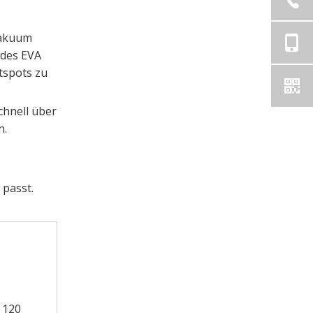
vakuum
 des EVA
tspots zu
hnell über
n.
 passt.
 120