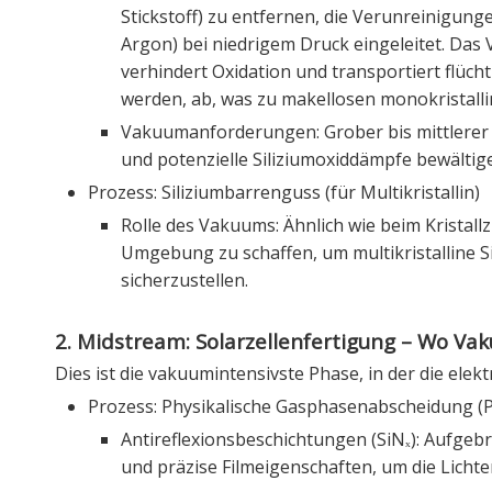
Stickstoff) zu entfernen, die Verunreinigung
Argon) bei niedrigem Druck eingeleitet. Das
verhindert Oxidation und transportiert flüc
werden, ab, was zu makellosen monokristalli
Vakuumanforderungen: Grober bis mittlere
und potenzielle Siliziumoxiddämpfe bewältig
Prozess: Siliziumbarrenguss (für Multikristallin)
Rolle des Vakuums: Ähnlich wie beim Kristal
Umgebung zu schaffen, um multikristalline Si
sicherzustellen.
2. Midstream: Solarzellenfertigung – Wo Vaku
Dies ist die vakuumintensivste Phase, in der die elek
Prozess: Physikalische Gasphasenabscheidung 
Antireflexionsbeschichtungen (SiNₓ): Aufgeb
und präzise Filmeigenschaften, um die Licht