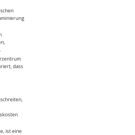
ischen
Laminierung
n
en,
.
larzentrum
riert, dass
schreiten,
gskosten
, ist eine